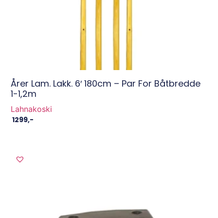
Årer Lam. Lakk. 6′ 180cm – Par For Båtbredde
1-1,2m
Lahnakoski
1299
,-