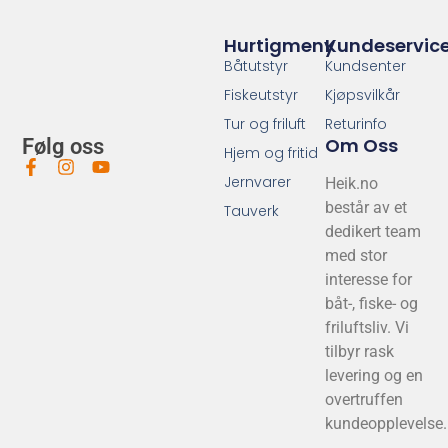
Hurtigmeny
Kundeservic
Båtutstyr
Kundsenter
Fiskeutstyr
Kjøpsvilkår
Tur og friluft
Returinfo
Om Oss
Følg oss
Hjem og fritid
Jernvarer
Heik.no
består av et
Tauverk
dedikert team
med stor
interesse for
båt-, fiske- og
friluftsliv. Vi
tilbyr rask
levering og en
overtruffen
kundeopplevelse.