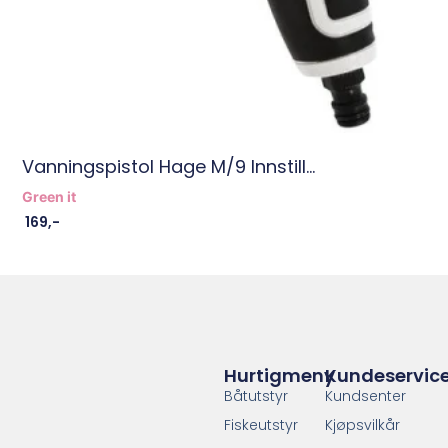
Vanningspistol Hage M/9 Innstill...
Green it
169
,-
Hurtigmeny
Kundeservic
Båtutstyr
Kundsenter
Fiskeutstyr
Kjøpsvilkår