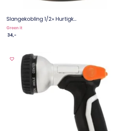
Slangekobling 1/2» Hurtigk...
Green it
34
,-