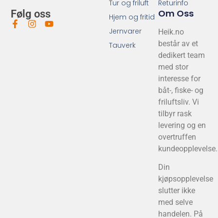
Tur og friluft
Returinfo
Om Oss
Følg oss
Hjem og fritid
Jernvarer
Heik.no
består av et
Tauverk
dedikert team
med stor
interesse for
båt-, fiske- og
friluftsliv. Vi
tilbyr rask
levering og en
overtruffen
kundeopplevelse.
Din
kjøpsopplevelse
slutter ikke
med selve
handelen. På