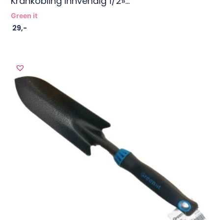
Krankobling Innvendig 1/2»...
Green it
29
,-