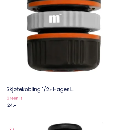
Skjøtekobling 1/2» Hagesl...
Green it
24
,-