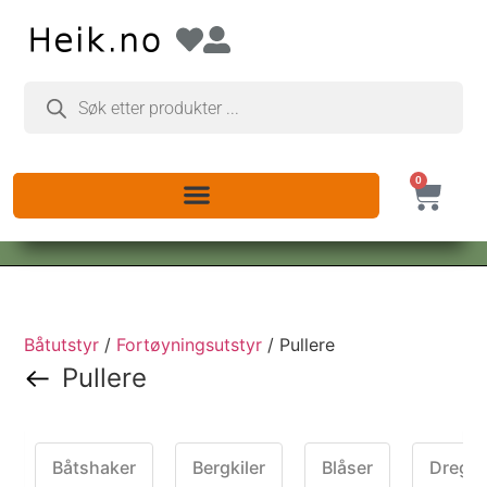
0
Båtutstyr
/
Fortøyningsutstyr
/ Pullere
Pullere
Båtshaker
Bergkiler
Blåser
Dregg