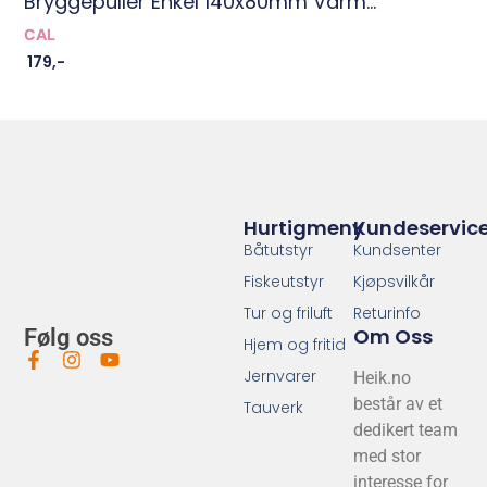
Bryggepuller Enkel 140x80mm Varm...
CAL
179
,-
Hurtigmeny
Kundeservic
Båtutstyr
Kundsenter
Fiskeutstyr
Kjøpsvilkår
Tur og friluft
Returinfo
Om Oss
Følg oss
Hjem og fritid
Jernvarer
Heik.no
består av et
Tauverk
dedikert team
med stor
interesse for