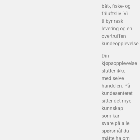
båt-, fiske- og
friluftsliv. Vi
tilbyr rask
levering og en
overtruffen
kundeopplevelse.
Din
kjøpsopplevelse
slutter ikke
med selve
handelen. På
kundesenteret
sitter det mye
kunnskap
som kan
svare på alle
spørsmål du
måtte ha om