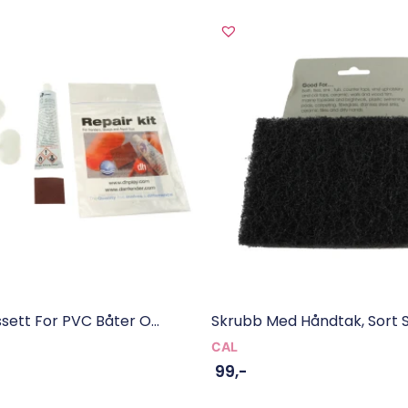
sett For PVC Båter O...
Skrubb Med Håndtak, Sort S
CAL
99
,-