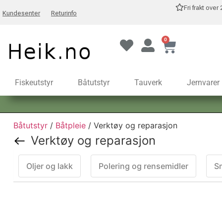
Fri frakt over
Kundesenter
Returinfo
0
Fiskeutstyr
Båtutstyr
Tauverk
Jernvarer
Båtutstyr
/
Båtpleie
/ Verktøy og reparasjon
Verktøy og reparasjon
Oljer og lakk
Polering og rensemidler
S