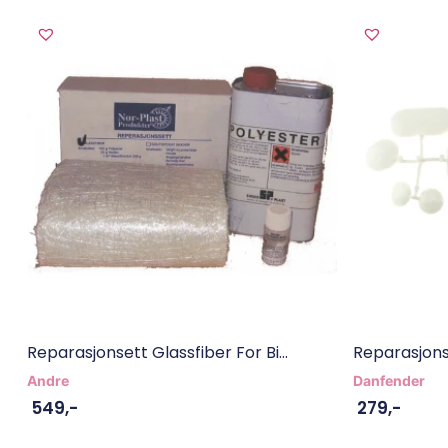
Reparasjonsett Glassfiber For Bi...
Reparasjons
Andre
Danfender
549
,-
279
,-