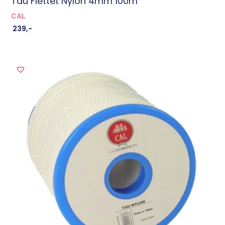
Tau Flettet Nylon 4mm 100m
CAL
239
,-