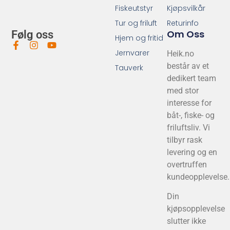
Fiskeutstyr
Kjøpsvilkår
Tur og friluft
Returinfo
Om Oss
Følg oss
Hjem og fritid
Jernvarer
Heik.no
består av et
Tauverk
dedikert team
med stor
interesse for
båt-, fiske- og
friluftsliv. Vi
tilbyr rask
levering og en
overtruffen
kundeopplevelse.
Din
kjøpsopplevelse
slutter ikke