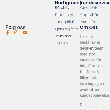
Hurtigmeny
Kundeservic
Båtutstyr
Kundsenter
Fiskeutstyr
Kjøpsvilkår
Tur og friluft
Returinfo
Om Oss
Følg oss
Hjem og fritid
Jernvarer
Heik.no
består av et
Tauverk
dedikert team
med stor
interesse for
båt-, fiske- og
friluftsliv. Vi
tilbyr rask
levering og en
overtruffen
kundeopplevelse.
Din