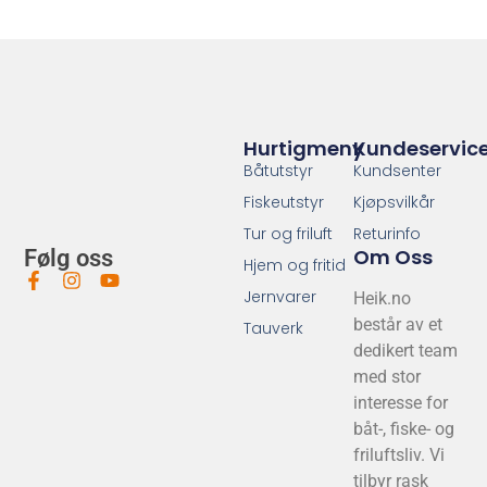
Hurtigmeny
Kundeservic
Båtutstyr
Kundsenter
Fiskeutstyr
Kjøpsvilkår
Tur og friluft
Returinfo
Om Oss
Følg oss
Hjem og fritid
Jernvarer
Heik.no
består av et
Tauverk
dedikert team
med stor
interesse for
båt-, fiske- og
friluftsliv. Vi
tilbyr rask