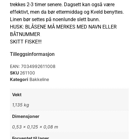
trekkes 2-3 timer senere. Dagsett kan også være
effektivt, men da bør ettermiddag og Kveld benyttes.
Linen bør settes på noenlunde slett bunn.
HUSK: BLÅSENE MÅ MERKES MED NAVN ELLER
BÅTNUMMER
SKITT FISKE!!!
Tilleggsinformasjon
EAN:
7034992611008
SKU
261100
Kategori
Bakkeline
Vekt
1,135 kg
Dimensjoner
0,53 × 0,125 × 0,08 m
Forventet til lager