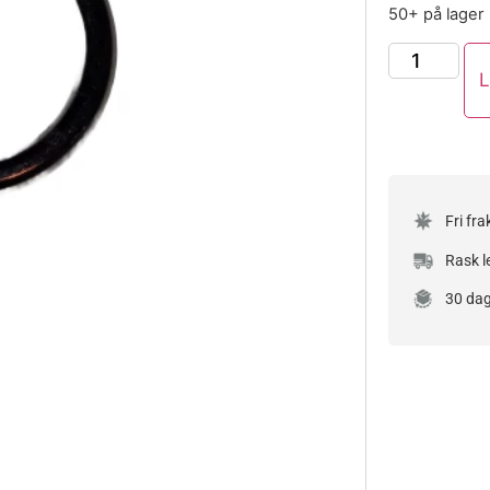
50+ på lager
L
Fri fra
Rask l
30 dag