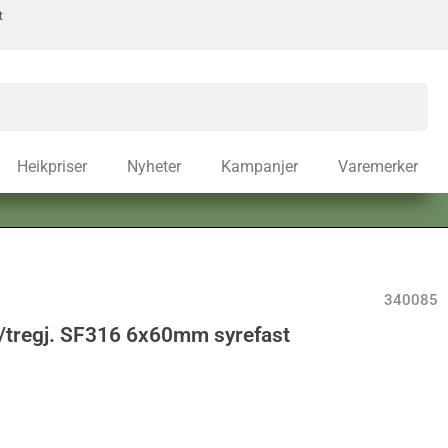
t
Heikpriser
Nyheter
Kampanjer
Varemerker
340085
/tregj. SF316 6x60mm syrefast