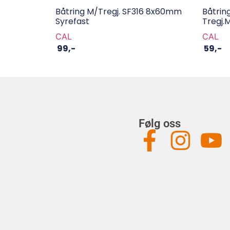
Båtring M/tregj. SF316 8x60mm
Båtrin
Syrefast
Tregj.
CAL
CAL
99
,-
59
,-
Følg oss