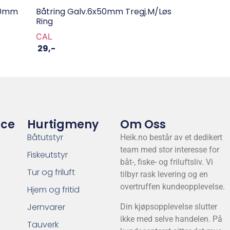
x80mm
Båtring Galv.6x50mm Tregj.m/løs
Ring
CAL
29
,-
ice
Hurtigmeny
Om Oss
Båtutstyr
Heik.no består av et dedikert
team med stor interesse for
Fiskeutstyr
båt-, fiske- og friluftsliv. Vi
Tur og friluft
tilbyr rask levering og en
overtruffen kundeopplevelse.
Hjem og fritid
Jernvarer
Din kjøpsopplevelse slutter
ikke med selve handelen. På
Tauverk