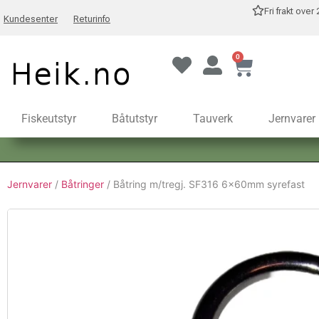
Fri frakt over
Kundesenter
Returinfo
0
Fiskeutstyr
Båtutstyr
Tauverk
Jernvarer
Jernvarer
/
Båtringer
/ Båtring m/tregj. SF316 6x60mm syrefast