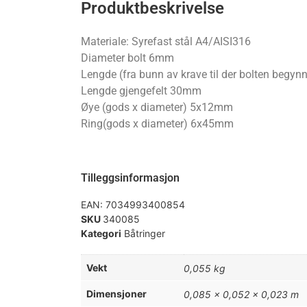
Produktbeskrivelse
Materiale: Syrefast stål A4/AISI316
Diameter bolt 6mm
Lengde (fra bunn av krave til der bolten begy
Lengde gjengefelt 30mm
Øye (gods x diameter) 5x12mm
Ring(gods x diameter) 6x45mm
Tilleggsinformasjon
EAN:
7034993400854
SKU
340085
Kategori
Båtringer
Vekt
0,055 kg
Dimensjoner
0,085 × 0,052 × 0,023 m