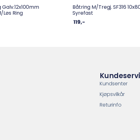
g Galv.12x100mm
Båtring M/tregj. SF316 10
m/løs Ring
Syrefast
119
,-
Kundeserv
Kundsenter
Kjøpsvilkår
Returinfo