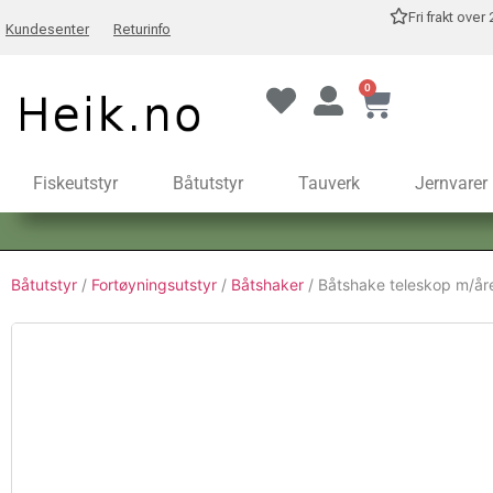
Fri frakt over
Kundesenter
Returinfo
0
Fiskeutstyr
Båtutstyr
Tauverk
Jernvarer
Båtutstyr
/
Fortøyningsutstyr
/
Båtshaker
/ Båtshake teleskop m/år