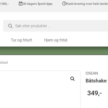
 2 500,-
30 dagers åpent kjøp
Rask levering over hele lande
Tur og friluft
Hjem og fritid
eblad
OSEAN
Båtshake 
349
,-