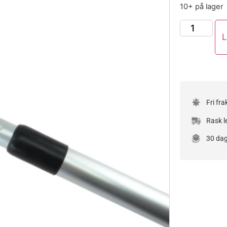
10+ på lager
L
Fri fra
Rask l
30 dag