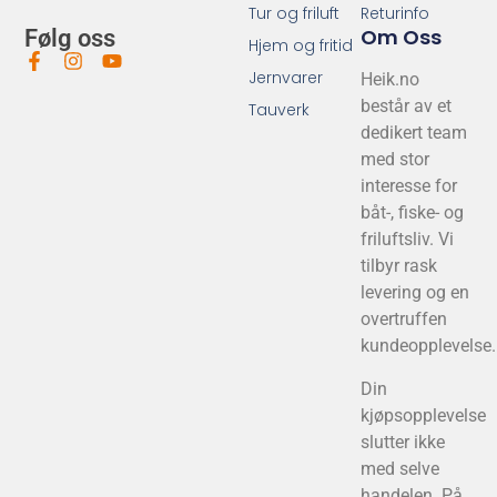
Tur og friluft
Returinfo
Om Oss
Følg oss
Hjem og fritid
Jernvarer
Heik.no
består av et
Tauverk
dedikert team
med stor
interesse for
båt-, fiske- og
friluftsliv. Vi
tilbyr rask
levering og en
overtruffen
kundeopplevelse.
Din
kjøpsopplevelse
slutter ikke
med selve
handelen. På