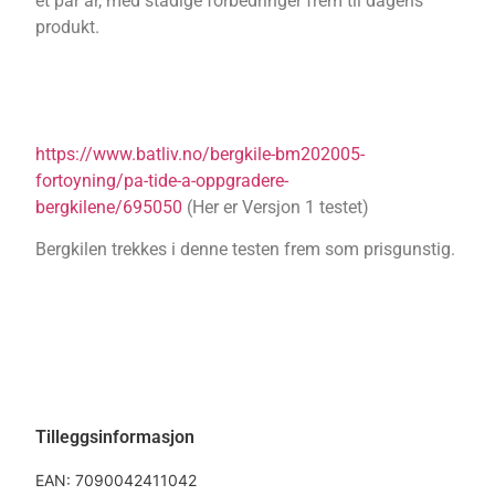
et par år, med stadige forbedringer frem til dagens
produkt.
https://www.batliv.no/bergkile-bm202005-
fortoyning/pa-tide-a-oppgradere-
bergkilene/695050
(Her er Versjon 1 testet)
Bergkilen trekkes i denne testen frem som prisgunstig.
Tilleggsinformasjon
EAN:
7090042411042