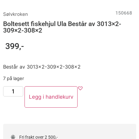
150668
Sølvkroken
Boltesett fiskehjul Ula Består av 3013×2-
309×2-308×2
399
,-
Består av 3013×2-309×2-308×2
7 på lager
Legg i handlekurv
Fri frakt over 2 500,-