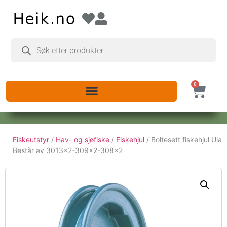
0
Fiskeutstyr
/
Hav- og sjøfiske
/
Fiskehjul
/ Boltesett fiskehjul Ula
Består av 3013×2-309×2-308×2