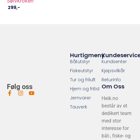
Sølvkroken
299
,-
Hurtigmeny
Kundeservic
Båtutstyr
Kundsenter
Fiskeutstyr
Kjøpsvilkår
Tur og friluft
Returinfo
Om Oss
Følg oss
Hjem og fritid
Jernvarer
Heik.no
består av et
Tauverk
dedikert team
med stor
interesse for
båt-, fiske- og