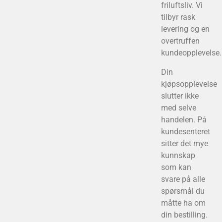
friluftsliv. Vi
tilbyr rask
levering og en
overtruffen
kundeopplevelse.
Din
kjøpsopplevelse
slutter ikke
med selve
handelen. På
kundesenteret
sitter det mye
kunnskap
som kan
svare på alle
spørsmål du
måtte ha om
din bestilling.