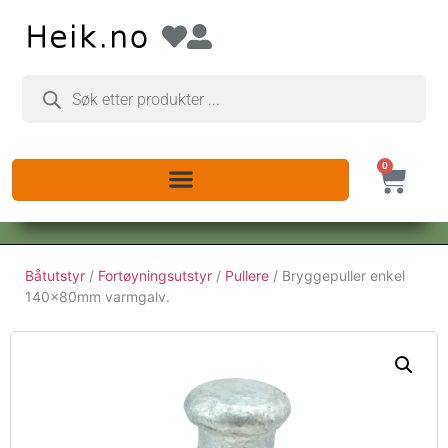
0
Båtutstyr
/
Fortøyningsutstyr
/
Pullere
/ Bryggepuller enkel
140x80mm varmgalv.