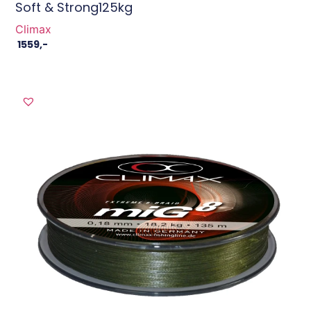
Soft & Strong125kg
Climax
1559
,-