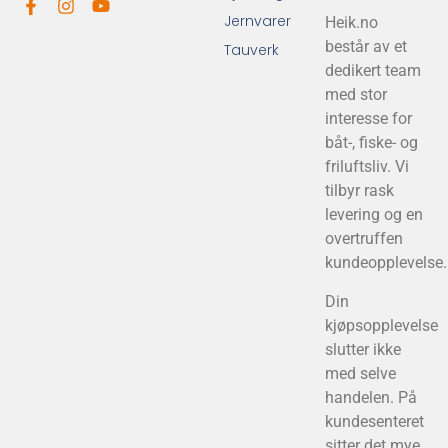
Jernvarer
Heik.no
består av et
Tauverk
dedikert team
med stor
interesse for
båt-, fiske- og
friluftsliv. Vi
tilbyr rask
levering og en
overtruffen
kundeopplevelse.
Din
kjøpsopplevelse
slutter ikke
med selve
handelen. På
kundesenteret
sitter det mye