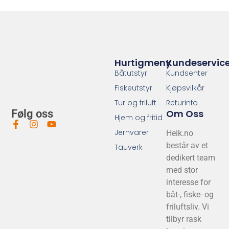
Hurtigmeny
Kundeservic
Båtutstyr
Kundsenter
Fiskeutstyr
Kjøpsvilkår
Tur og friluft
Returinfo
Om Oss
Følg oss
Hjem og fritid
Jernvarer
Heik.no
består av et
Tauverk
dedikert team
med stor
interesse for
båt-, fiske- og
friluftsliv. Vi
tilbyr rask