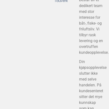
Tauverk
dedikert team
med stor
interesse for
båt-, fiske- og
friluftsliv. Vi
tilbyr rask
levering og en
overtruffen
kundeopplevelse.
Din
kjøpsopplevelse
slutter ikke
med selve
handelen. På
kundesenteret
sitter det mye
kunnskap
som kan