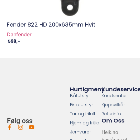
Fender 822 HD 200x635mm Hvit
Danfender
599
,-
Hurtigmeny
Kundeservic
Båtutstyr
Kundsenter
Fiskeutstyr
Kjøpsvilkår
Tur og friluft
Returinfo
Om Oss
Følg oss
Hjem og fritid
Jernvarer
Heik.no
består av et