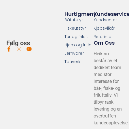
Hurtigmeny
Kundeservic
Båtutstyr
Kundsenter
Fiskeutstyr
Kjøpsvilkår
Tur og friluft
Returinfo
Om Oss
Følg oss
Hjem og fritid
Jernvarer
Heik.no
består av et
Tauverk
dedikert team
med stor
interesse for
båt-, fiske- og
friluftsliv. Vi
tilbyr rask
levering og en
overtruffen
kundeopplevelse.