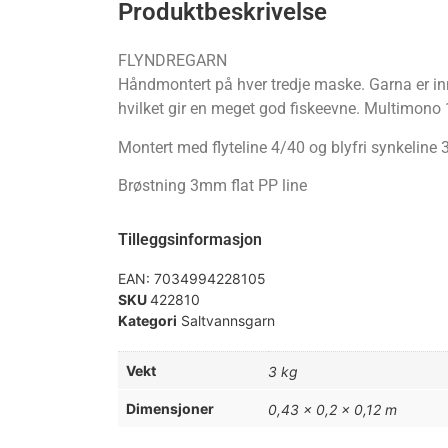
Produktbeskrivelse
FLYNDREGARN
Håndmontert på hver tredje maske. Garna er in
hvilket gir en meget god fiskeevne. Multimono 
Montert med flyteline 4/40 og blyfri synkeline
Brøstning 3mm flat PP line
Tilleggsinformasjon
EAN:
7034994228105
SKU
422810
Kategori
Saltvannsgarn
Vekt
3 kg
Dimensjoner
0,43 × 0,2 × 0,12 m