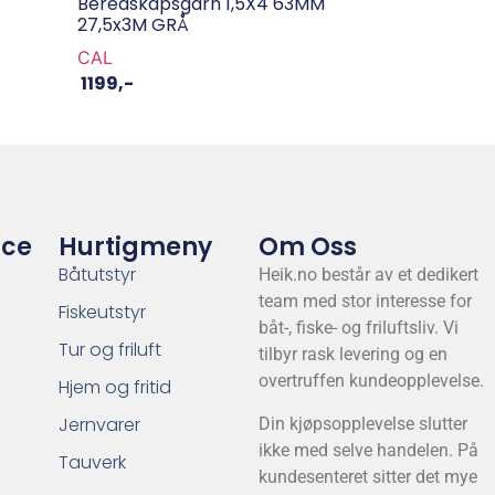
Beredskapsgarn 1,5X4 63MM
27,5x3M GRÅ
CAL
1199
,-
ice
Hurtigmeny
Om Oss
Båtutstyr
Heik.no består av et dedikert
team med stor interesse for
Fiskeutstyr
båt-, fiske- og friluftsliv. Vi
Tur og friluft
tilbyr rask levering og en
overtruffen kundeopplevelse.
Hjem og fritid
Jernvarer
Din kjøpsopplevelse slutter
ikke med selve handelen. På
Tauverk
kundesenteret sitter det mye