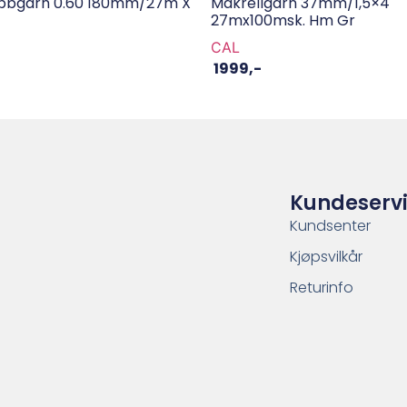
abbgarn 0.60 180mm/27m X
Makrellgarn 37mm/1,5×4
27mx100msk. Hm Gr
CAL
-
1999
,-
Kundeserv
Kundsenter
Kjøpsvilkår
Returinfo