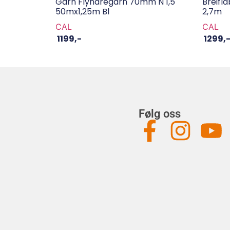
Garn Flyndregarn 70mm N 1,5
Breifl
50mx1,25m Bl
2,7m
CAL
CAL
1199
,-
1299
,
Følg oss