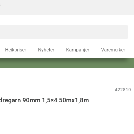
t
Heikpriser
Nyheter
Kampanjer
Varemerker
422810
ndregarn 90mm 1,5×4 50mx1,8m