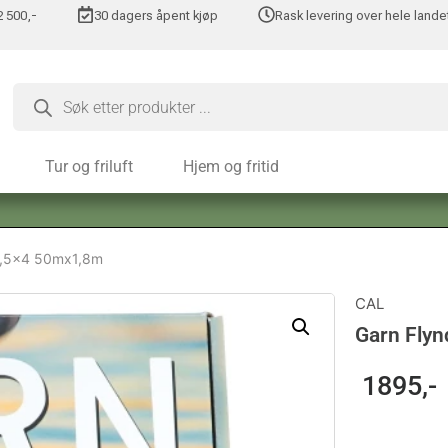
 2 500,-
30 dagers åpent kjøp
Rask levering over hele lande
Tur og friluft
Hjem og fritid
1,5×4 50mx1,8m
CAL
Garn Fly
1895
,-