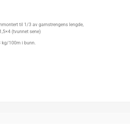
nmontert til 1/3 av garnstrengens lengde,
1,5×4 (tvunnet sene)
 3 kg/100m i bunn.