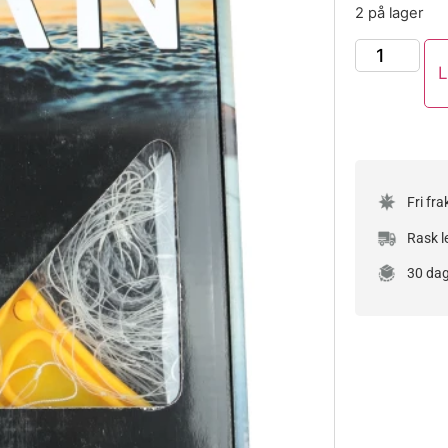
2 på lager
L
Fri fra
Rask l
30 dag