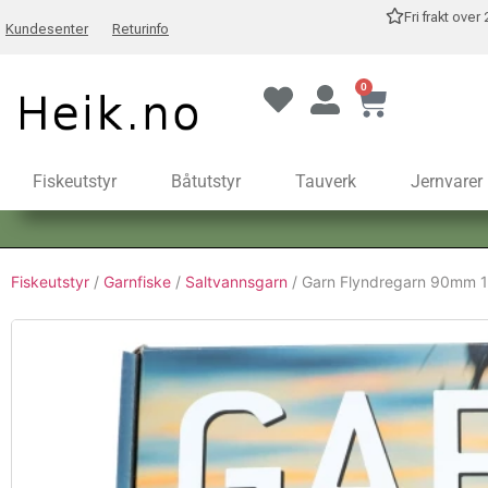
Fri frakt over
Kundesenter
Returinfo
0
Fiskeutstyr
Båtutstyr
Tauverk
Jernvarer
Fiskeutstyr
/
Garnfiske
/
Saltvannsgarn
/ Garn Flyndregarn 90mm 