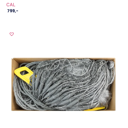
CAL
799
,-