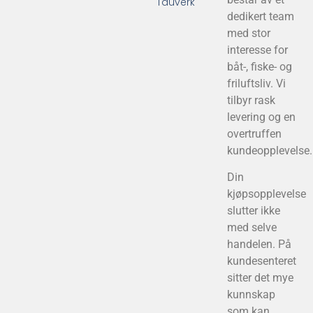
Tauverk
dedikert team
med stor
interesse for
båt-, fiske- og
friluftsliv. Vi
tilbyr rask
levering og en
overtruffen
kundeopplevelse.
Din
kjøpsopplevelse
slutter ikke
med selve
handelen. På
kundesenteret
sitter det mye
kunnskap
som kan