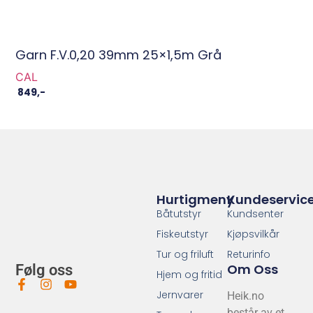
Garn F.V.0,20 39mm 25×1,5m Grå
CAL
849
,-
Hurtigmeny
Kundeservic
Båtutstyr
Kundsenter
Fiskeutstyr
Kjøpsvilkår
Tur og friluft
Returinfo
Om Oss
Følg oss
Hjem og fritid
Jernvarer
Heik.no
består av et