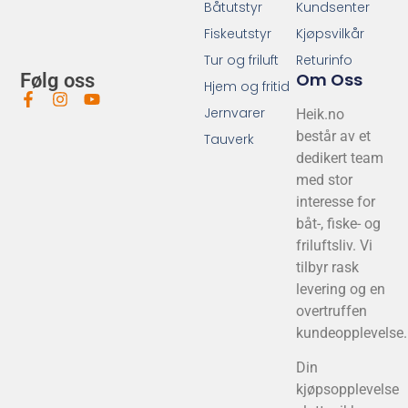
Båtutstyr
Kundsenter
Fiskeutstyr
Kjøpsvilkår
Tur og friluft
Returinfo
Om Oss
Følg oss
Hjem og fritid
Jernvarer
Heik.no
består av et
Tauverk
dedikert team
med stor
interesse for
båt-, fiske- og
friluftsliv. Vi
tilbyr rask
levering og en
overtruffen
kundeopplevelse.
Din
kjøpsopplevelse