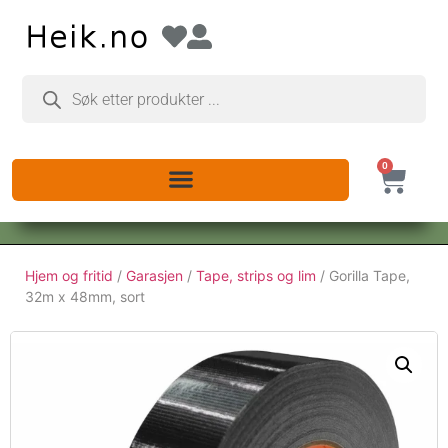
0
Hjem og fritid
/
Garasjen
/
Tape, strips og lim
/ Gorilla Tape,
32m x 48mm, sort