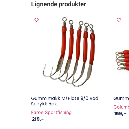
Lignende produkter
Gummimakk M/plate 9/0 Rød
Gummi
Seirykk 5pk.
Columb
Faroe Sportfishing
159
,-
219
,-