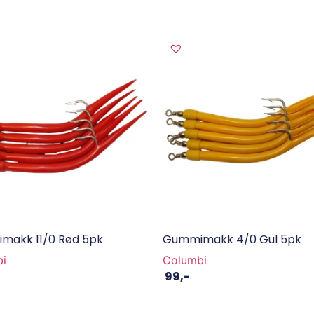
makk 11/0 Rød 5pk
Gummimakk 4/0 Gul 5pk
i
Columbi
99
,-