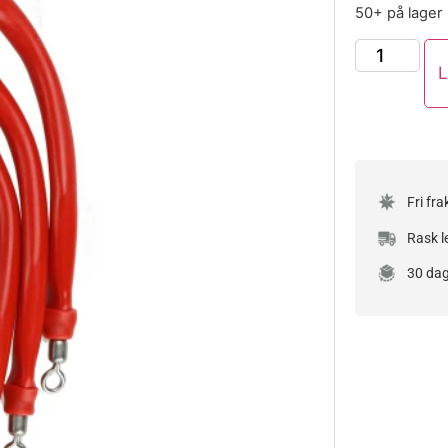
50+ på lager
L
Fri fra
Rask l
30 dag