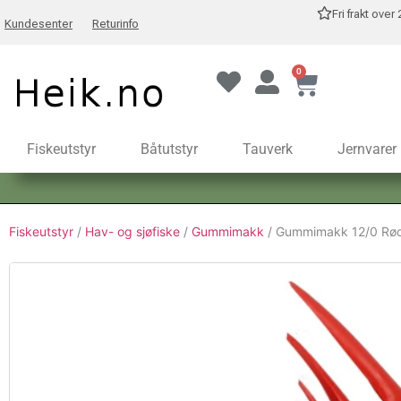
Fri frakt over
Kundesenter
Returinfo
0
Fiskeutstyr
Båtutstyr
Tauverk
Jernvarer
Fiskeutstyr
/
Hav- og sjøfiske
/
Gummimakk
/ Gummimakk 12/0 Rø