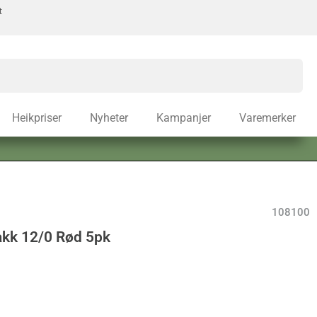
t
Heikpriser
Nyheter
Kampanjer
Varemerker
108100
k 12/0 Rød 5pk