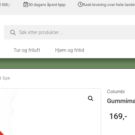
 2 500,-
30 dagers åpent kjøp
Rask levering over hele lande
Tur og friluft
Hjem og fritid
d 5pk
Columbi
Gummimak
169
,-