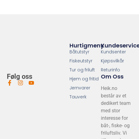
Hurtigmeny
Kundeservic
Båtutstyr
Kundsenter
Fiskeutstyr
Kjøpsvilkår
Tur og friluft
Returinfo
Om Oss
Følg oss
Hjem og fritid
Jernvarer
Heik.no
består av et
Tauverk
dedikert team
med stor
interesse for
båt-, fiske- og
friluftsliv. Vi