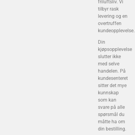
friluftsliv. Vi
tilbyr rask
levering og en
overtruffen
kundeopplevelse.
Din
kjøpsopplevelse
slutter ikke
med selve
handelen. På
kundesenteret
sitter det mye
kunnskap
som kan
svare på alle
spørsmål du
måtte ha om
din bestilling.