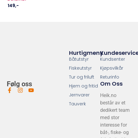
149
,-
Hurtigmeny
Kundeservic
Båtutstyr
Kundsenter
Fiskeutstyr
Kjøpsvilkår
Tur og friluft
Returinfo
Om Oss
Følg oss
Hjem og fritid
Jernvarer
Heik.no
består av et
Tauverk
dedikert team
med stor
interesse for
båt-, fiske- og