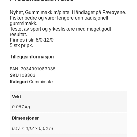
Nyhet, Gummimakk m/plate. Håndlaget på Færøyene.
Fisker bedre og varer lengere enn tradisjonell
gummimakk.
Testet av sport og yrkesfiskere med meget godt
resultat.
Finnes i str. 8/0-12/0
5 stk pr pk.
Tilleggsinformasjon
EAN:
7034991083035
SKU
108303
Kategori
Gummimakk
Vekt
0,067 kg
Dimensjoner
0,17 × 0,12 × 0,02 m