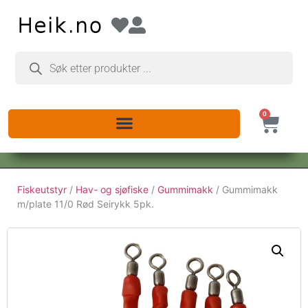
0
Fiskeutstyr
/
Hav- og sjøfiske
/
Gummimakk
/ Gummimakk
m/plate 11/0 Rød Seirykk 5pk.