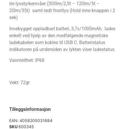
tre lysstyrkenivåer (300lm/2,5t – 120lm/5t –
20lm/35t) samt rødt frontlys (Hold inne knappen i 2
sek)
Innebygget oppladbart batteri, 3,7v/1000mAh, lades
enkelt ved hjelp av den medfølgende magnetiske
ladekabelen som kobles til USB C. Batteristatus
indikatoren på undersiden av lykten viser ladestatus.
Vanntetthet: IP68
Vekt: 72gr
Tilleggsinformasjon
EAN:
4058205031684
SKU
600345