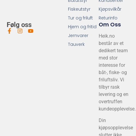
Båtutstyr
Kundsenter
Fiskeutstyr
Kjøpsvilkår
Tur og friluft
Returinfo
Om Oss
Følg oss
Hjem og fritid
Jernvarer
Heik.no
består av et
Tauverk
dedikert team
med stor
interesse for
båt-, fiske- og
friluftsliv. Vi
tilbyr rask
levering og en
overtruffen
kundeopplevelse.
Din
kjøpsopplevelse
slutter ikke