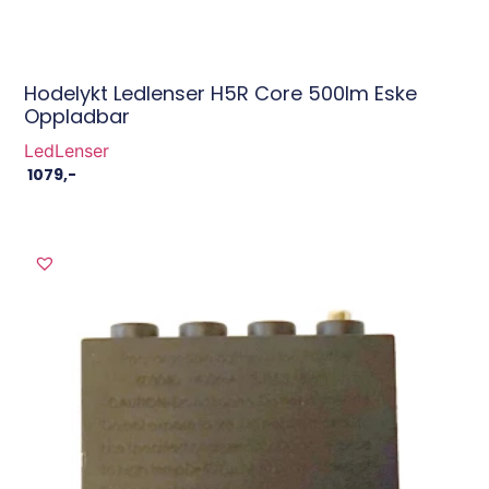
Hodelykt Ledlenser H5R Core 500lm Eske
Oppladbar
LedLenser
1079
,-