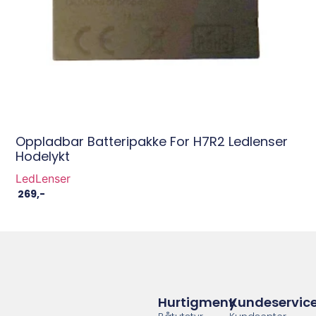
Oppladbar Batteripakke For H7R2 Ledlenser
Hodelykt
LedLenser
269
,-
Hurtigmeny
Kundeservic