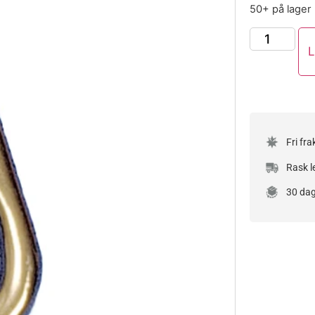
50+ på lager
L
Fri fra
Rask l
30 dag