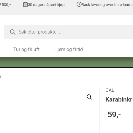
 2 500,-
30 dagers åpent kjøp
Rask levering over hele lande
Tur og friluft
Hjem og fritid
t
CAL
Karabink
59
,-