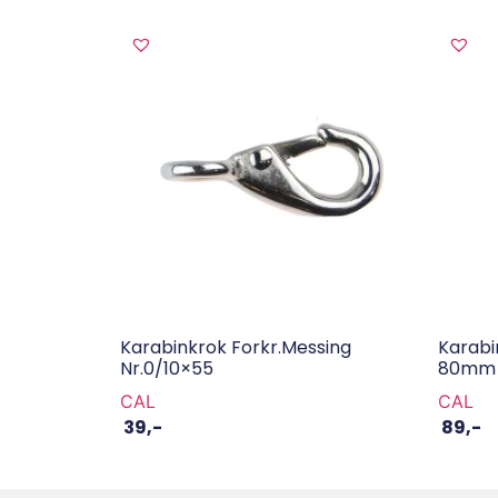
Karabinkrok Forkr.Messing
Karabi
Nr.0/10×55
80mm 
CAL
CAL
39
,-
89
,-