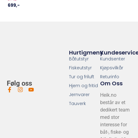
699
,-
Hurtigmeny
Kundeservic
Båtutstyr
Kundsenter
Fiskeutstyr
Kjøpsvilkår
Tur og friluft
Returinfo
Om Oss
Følg oss
Hjem og fritid
Jernvarer
Heik.no
består av et
Tauverk
dedikert team
med stor
interesse for
båt-, fiske- og