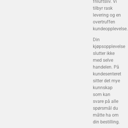
friluftsliv. Vi
tilbyr rask
levering og en
overtruffen
kundeopplevelse.
Din
kjøpsopplevelse
slutter ikke
med selve
handelen. På
kundesenteret
sitter det mye
kunnskap
som kan
svare på alle
spørsmål du
måtte ha om
din bestilling.