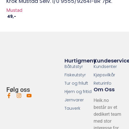
Krok Mustad Selv. 1/0 9555/92641-BR 7pk.
Mustad
49
,-
Hurtigmeny
Kundeservic
Båtutstyr
Kundsenter
Fiskeutstyr
Kjøpsvilkår
Tur og friluft
Returinfo
Om Oss
Følg oss
Hjem og fritid
Jernvarer
Heik.no
består av et
Tauverk
dedikert team
med stor
interesse for