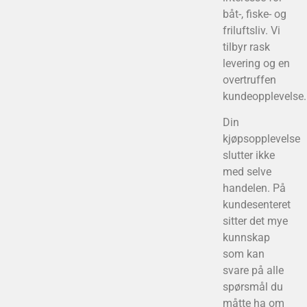
båt-, fiske- og
friluftsliv. Vi
tilbyr rask
levering og en
overtruffen
kundeopplevelse.
Din
kjøpsopplevelse
slutter ikke
med selve
handelen. På
kundesenteret
sitter det mye
kunnskap
som kan
svare på alle
spørsmål du
måtte ha om