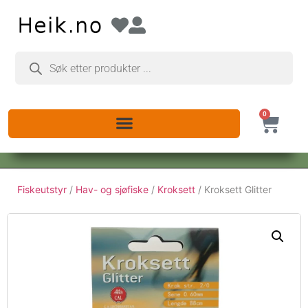
0
Fiskeutstyr
/
Hav- og sjøfiske
/
Kroksett
/ Kroksett Glitter