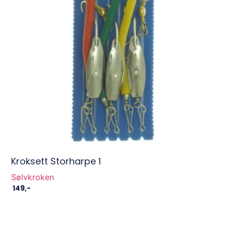
Kroksett Storharpe 1
Sølvkroken
149
,-