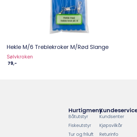
Hekle M/6 Treblekroker M/Rød Slange
Sølvkroken
79
,-
Hurtigmeny
Kundeservic
Båtutstyr
Kundsenter
Fiskeutstyr
Kjøpsvilkår
Tur og friluft
Returinfo