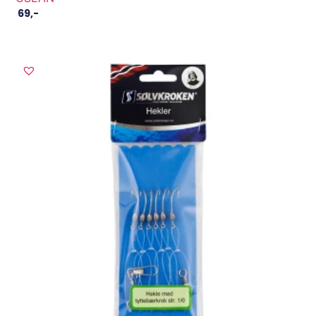
69
,-