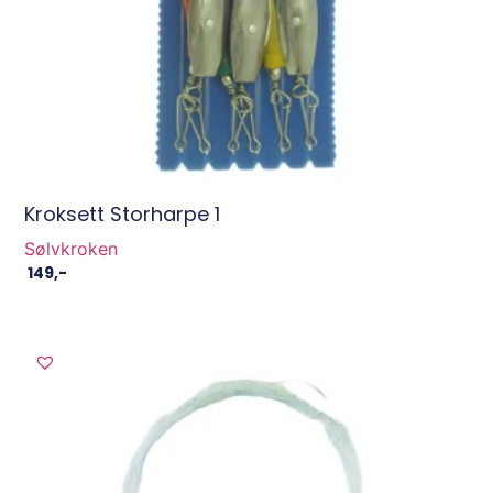
Kroksett Storharpe 1
Sølvkroken
149
,-