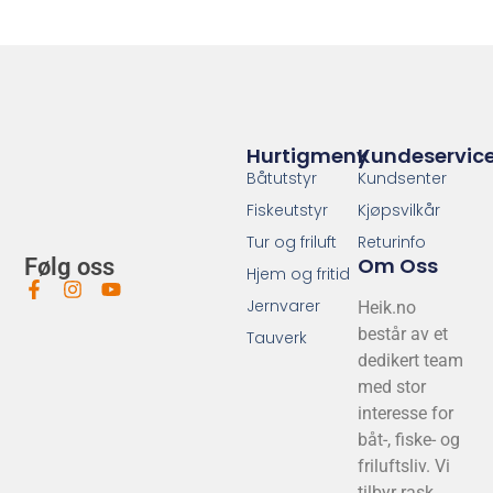
Hurtigmeny
Kundeservic
Båtutstyr
Kundsenter
Fiskeutstyr
Kjøpsvilkår
Tur og friluft
Returinfo
Om Oss
Følg oss
Hjem og fritid
Jernvarer
Heik.no
består av et
Tauverk
dedikert team
med stor
interesse for
båt-, fiske- og
friluftsliv. Vi
tilbyr rask