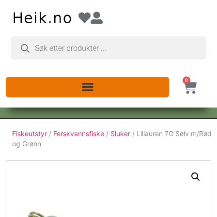
0
Fiskeutstyr
/
Ferskvannsfiske
/
Sluker
/ Lillauren 7G Sølv m/Rød
og Grønn