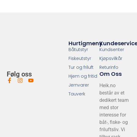
Hurtigmeny
Kundeservic
Båtutstyr
Kundsenter
Fiskeutstyr
Kjøpsvilkår
Tur og friluft
Returinfo
Om Oss
Følg oss
Hjem og fritid
Jernvarer
Heik.no
består av et
Tauverk
dedikert team
med stor
interesse for
båt-, fiske- og
friluftsliv. Vi
tilbyr rask