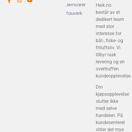
Jernvarer
Heik.no
består av et
Tauverk
dedikert team
med stor
interesse for
båt-, fiske- og
friluftsliv. Vi
tilbyr rask
levering og en
overtruffen
kundeopplevelse.
Din
kjøpsopplevelse
slutter ikke
med selve
handelen. På
kundesenteret
sitter det mye