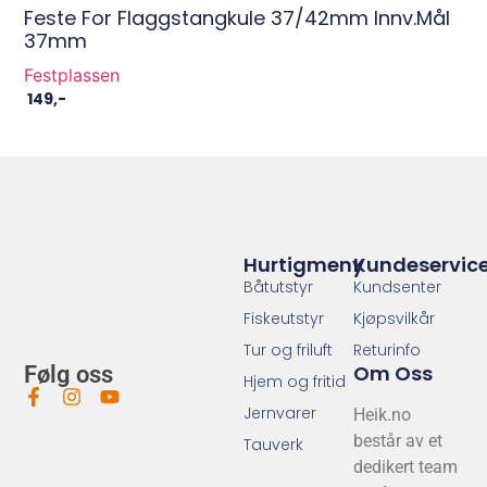
Feste For Flaggstangkule 37/42mm Innv.mål
37mm
Festplassen
149
,-
Hurtigmeny
Kundeservic
Båtutstyr
Kundsenter
Fiskeutstyr
Kjøpsvilkår
Tur og friluft
Returinfo
Om Oss
Følg oss
Hjem og fritid
Jernvarer
Heik.no
består av et
Tauverk
dedikert team