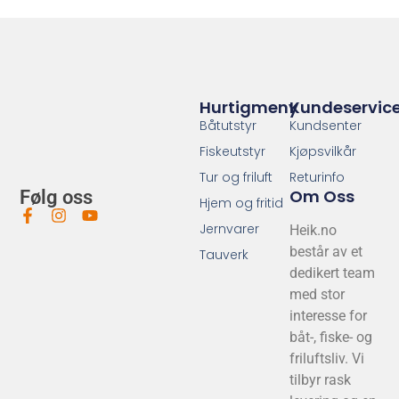
Hurtigmeny
Kundeservic
Båtutstyr
Kundsenter
Fiskeutstyr
Kjøpsvilkår
Tur og friluft
Returinfo
Om Oss
Følg oss
Hjem og fritid
Jernvarer
Heik.no
består av et
Tauverk
dedikert team
med stor
interesse for
båt-, fiske- og
friluftsliv. Vi
tilbyr rask