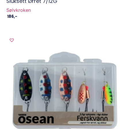
Sluksett Ørret 7/12G
Sølvkroken
186
,-