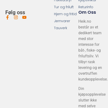
Fiskeutstyr
Kjøpsvilkår
Tur og friluft
Returinfo
Om Oss
Følg oss
Hjem og fritid
Jernvarer
Heik.no
består av et
Tauverk
dedikert team
med stor
interesse for
båt-, fiske- og
friluftsliv. Vi
tilbyr rask
levering og en
overtruffen
kundeopplevelse.
Din
kjøpsopplevelse
slutter ikke
med selve