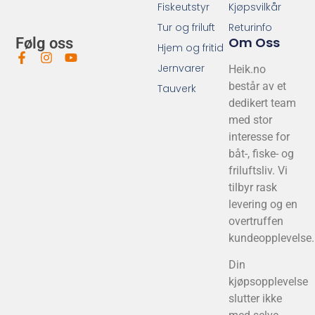
Fiskeutstyr
Kjøpsvilkår
Tur og friluft
Returinfo
Om Oss
Følg oss
Hjem og fritid
Jernvarer
Heik.no
består av et
Tauverk
dedikert team
med stor
interesse for
båt-, fiske- og
friluftsliv. Vi
tilbyr rask
levering og en
overtruffen
kundeopplevelse.
Din
kjøpsopplevelse
slutter ikke