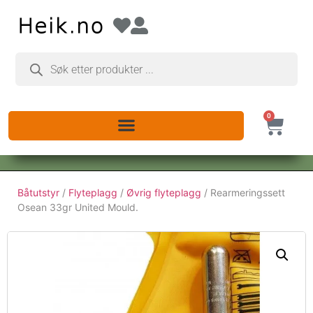
0
Båtutstyr
/
Flyteplagg
/
Øvrig flyteplagg
/ Rearmeringssett
Osean 33gr United Mould.