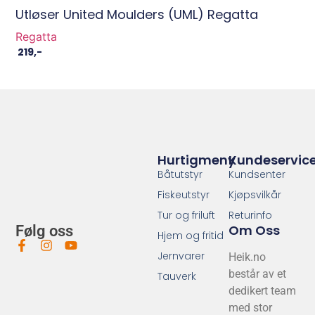
Utløser United Moulders (UML) Regatta
Regatta
219
,-
Hurtigmeny
Kundeservic
Båtutstyr
Kundsenter
Fiskeutstyr
Kjøpsvilkår
Tur og friluft
Returinfo
Om Oss
Følg oss
Hjem og fritid
Jernvarer
Heik.no
består av et
Tauverk
dedikert team
med stor