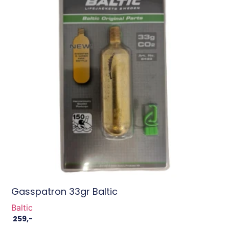
Gasspatron 33gr Baltic
Baltic
259
,-