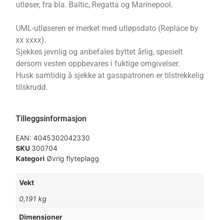
utløser, fra bla. Baltic, Regatta og Marinepool.
UML-utløseren er merket med utløpsdato (Replace by
xx xxxx).
Sjekkes jevnlig og anbefales byttet årlig, spesielt
dersom vesten oppbevares i fuktige omgivelser.
Husk samtidig å sjekke at gasspatronen er tilstrekkelig
tilskrudd.
Tilleggsinformasjon
EAN:
4045302042330
SKU
300704
Kategori
Øvrig flyteplagg
Vekt
0,191 kg
Dimensjoner