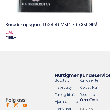
Beredskapsgarn 1,5X4 45MM 27,5x3M GRÅ
CAL
1199
,-
Hurtigmeny
Kundeservic
Båtutstyr
Kundsenter
Fiskeutstyr
Kjøpsvilkår
Tur og friluft
Returinfo
Om Oss
Følg oss
Hjem og fritid
Jernvarer
Heik.no