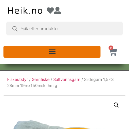
0
Fiskeutstyr
/
Garnfiske
/
Saltvannsgarn
/ Sildegarn 1,5×3
28mm 19mx150msk. hm g