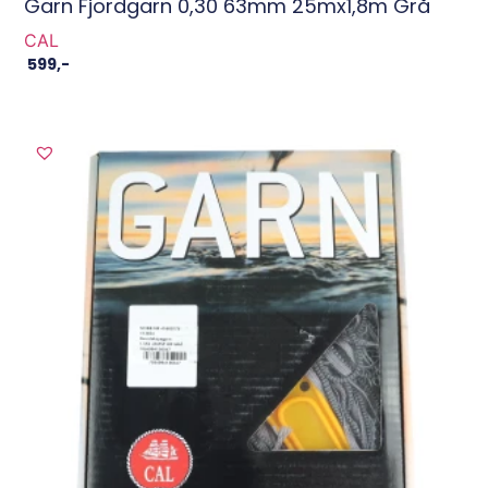
Garn Fjordgarn 0,30 63mm 25mx1,8m Grå
CAL
599
,-