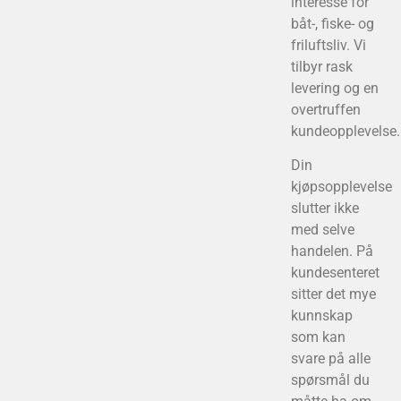
interesse for
båt-, fiske- og
friluftsliv. Vi
tilbyr rask
levering og en
overtruffen
kundeopplevelse.
Din
kjøpsopplevelse
slutter ikke
med selve
handelen. På
kundesenteret
sitter det mye
kunnskap
som kan
svare på alle
spørsmål du