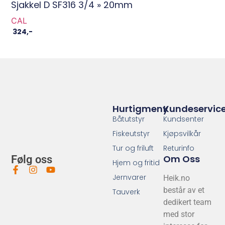
Sjakkel D SF316 3/4 » 20mm
CAL
324
,-
Hurtigmeny
Kundeservic
Båtutstyr
Kundsenter
Fiskeutstyr
Kjøpsvilkår
Tur og friluft
Returinfo
Om Oss
Følg oss
Hjem og fritid
Jernvarer
Heik.no
består av et
Tauverk
dedikert team
med stor