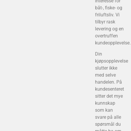
interesse for
båt-, fiske- og
friluftsliv. Vi
tilbyr rask
levering og en
overtruffen
kundeopplevelse.
Din
kjøpsopplevelse
slutter ikke
med selve
handelen. På
kundesenteret
sitter det mye
kunnskap
som kan
svare på alle
spørsmål du