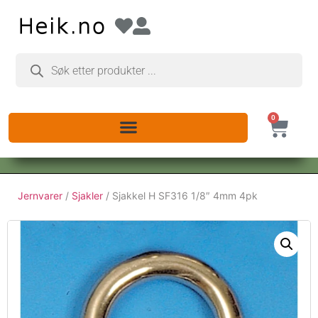
0
Jernvarer
/
Sjakler
/ Sjakkel H SF316 1/8″ 4mm 4pk