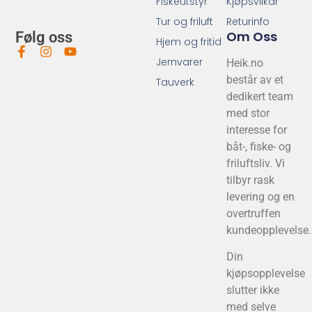
Fiskeutstyr
Kjøpsvilkår
Tur og friluft
Returinfo
Om Oss
Følg oss
Hjem og fritid
Jernvarer
Heik.no
består av et
Tauverk
dedikert team
med stor
interesse for
båt-, fiske- og
friluftsliv. Vi
tilbyr rask
levering og en
overtruffen
kundeopplevelse.
Din
kjøpsopplevelse
slutter ikke
med selve