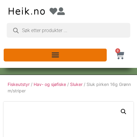
0
Fiskeutstyr
/
Hav- og sjøfiske
/
Sluker
/ Sluk pirken 16g Grønn
m/striper