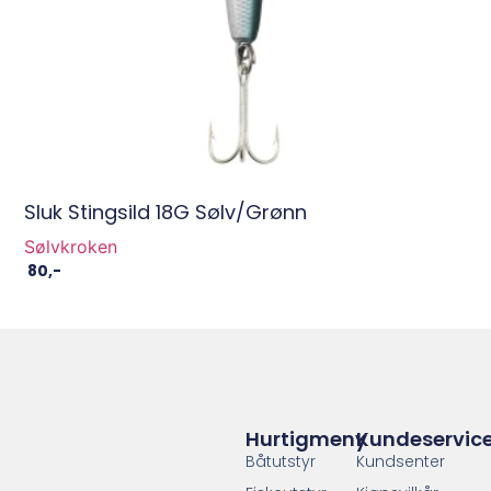
Sluk Stingsild 18G Sølv/Grønn
Sølvkroken
80
,-
Hurtigmeny
Kundeservic
Båtutstyr
Kundsenter