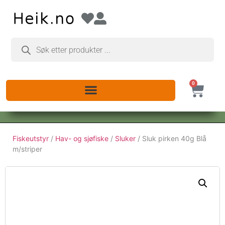
0
Fiskeutstyr
/
Hav- og sjøfiske
/
Sluker
/ Sluk pirken 40g Blå
m/striper