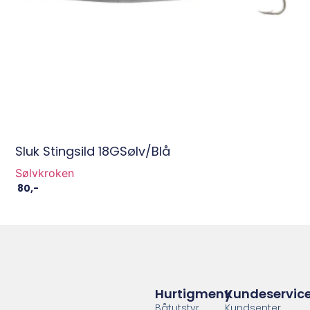
Sluk Stingsild 18GSølv/Blå
Sølvkroken
80
,-
Hurtigmeny
Kundeservic
Båtutstyr
Kundsenter