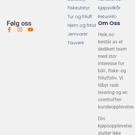
Fiskeutstyr
Kjøpsvilkår
Tur og friluft
Returinfo
Om Oss
Følg oss
Hjem og fritid
Jernvarer
Heik.no
består av et
Tauverk
dedikert team
med stor
interesse for
båt-, fiske- og
friluftsliv. Vi
tilbyr rask
levering og en
overtruffen
kundeopplevelse.
Din
kjøpsopplevelse
slutter ikke