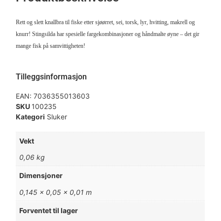
Rett og slett knallbra til fiske etter sjøørret, sei, torsk, lyr, hvitting, makrell og
knurr! Stingsilda har spesielle fargekombinasjoner og håndmalte øyne – det gir
mange fisk på samvittigheten!
Tilleggsinformasjon
EAN:
7036355013603
SKU
100235
Kategori
Sluker
Vekt
0,06 kg
Dimensjoner
0,145 × 0,05 × 0,01 m
Forventet til lager