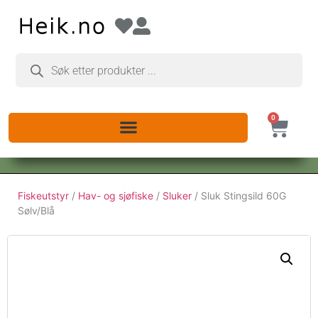
0
Fiskeutstyr
/
Hav- og sjøfiske
/
Sluker
/ Sluk Stingsild 60G
Sølv/Blå