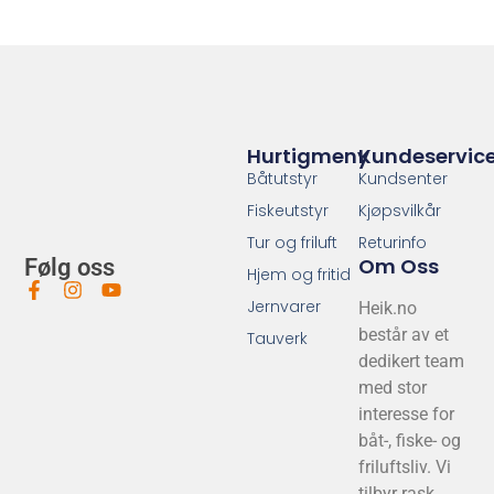
Hurtigmeny
Kundeservic
Båtutstyr
Kundsenter
Fiskeutstyr
Kjøpsvilkår
Tur og friluft
Returinfo
Om Oss
Følg oss
Hjem og fritid
Jernvarer
Heik.no
består av et
Tauverk
dedikert team
med stor
interesse for
båt-, fiske- og
friluftsliv. Vi
tilbyr rask