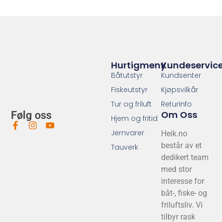
Hurtigmeny
Kundeservic
Båtutstyr
Kundsenter
Fiskeutstyr
Kjøpsvilkår
Tur og friluft
Returinfo
Om Oss
Følg oss
Hjem og fritid
Jernvarer
Heik.no
består av et
Tauverk
dedikert team
med stor
interesse for
båt-, fiske- og
friluftsliv. Vi
tilbyr rask