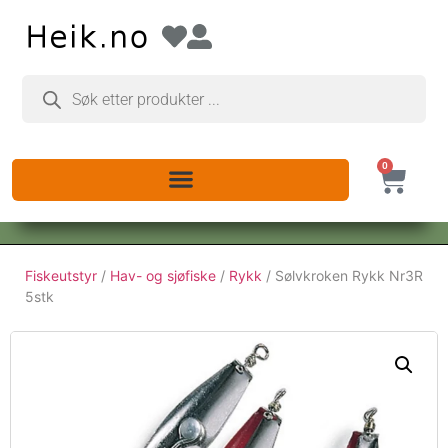
0
Fiskeutstyr
/
Hav- og sjøfiske
/
Rykk
/ Sølvkroken Rykk Nr3R
5stk