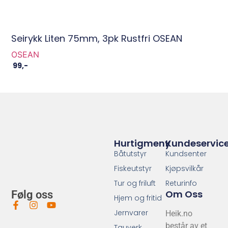
Seirykk Liten 75mm, 3pk Rustfri OSEAN
OSEAN
99
,-
Hurtigmeny
Kundeservic
Båtutstyr
Kundsenter
Fiskeutstyr
Kjøpsvilkår
Tur og friluft
Returinfo
Om Oss
Følg oss
Hjem og fritid
Jernvarer
Heik.no
består av et
Tauverk