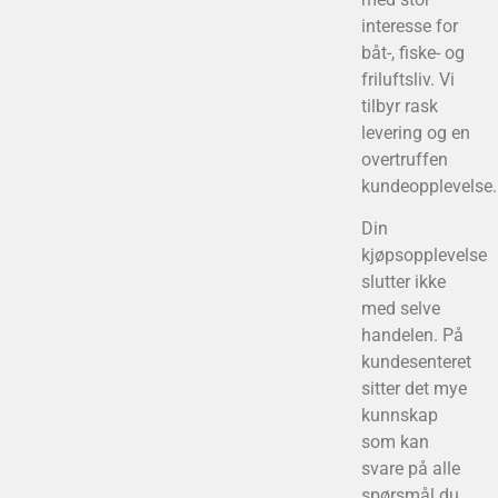
interesse for
båt-, fiske- og
friluftsliv. Vi
tilbyr rask
levering og en
overtruffen
kundeopplevelse.
Din
kjøpsopplevelse
slutter ikke
med selve
handelen. På
kundesenteret
sitter det mye
kunnskap
som kan
svare på alle
spørsmål du