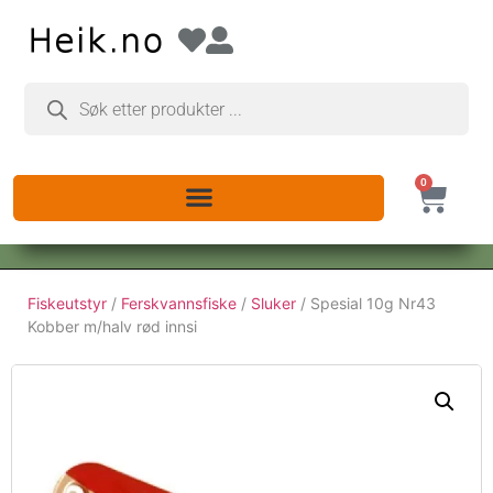
0
Fiskeutstyr
/
Ferskvannsfiske
/
Sluker
/ Spesial 10g Nr43
Kobber m/halv rød innsi