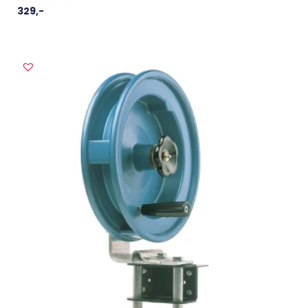
329
,-