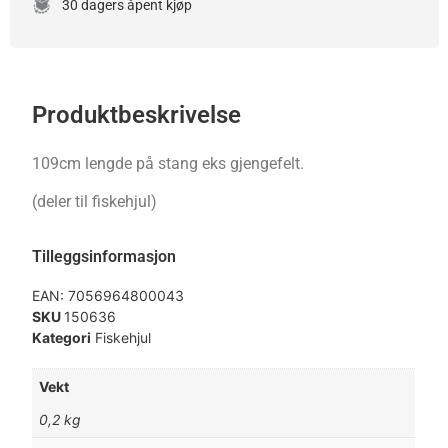
30 dagers åpent kjøp
Produktbeskrivelse
109cm lengde på stang eks gjengefelt.
(deler til fiskehjul)
Tilleggsinformasjon
EAN:
7056964800043
SKU
150636
Kategori
Fiskehjul
Vekt
0,2 kg