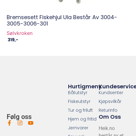
Bremsesett Fiskehjul Ula Består Av 3004-
3005-3006-301
Sølvkroken
319
,-
Hurtigmeny
Kundeservic
Båtutstyr
Kundsenter
Fiskeutstyr
Kjøpsvilkår
Tur og friluft
Returinfo
Om Oss
Følg oss
Hjem og fritid
Jernvarer
Heik.no
består av et