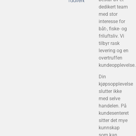
Tauverk
dedikert team
med stor
interesse for
båt-, fiske- og
friluftsliv. Vi
tilbyr rask
levering og en
overtruffen
kundeopplevelse.
Din
kjøpsopplevelse
slutter ikke
med selve
handelen. På
kundesenteret
sitter det mye
kunnskap
som kan