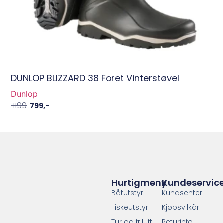
DUNLOP BLIZZARD 38 Foret Vinterstøvel
Dunlop
1199
799
,-
Hurtigmeny
Kundeservic
Båtutstyr
Kundsenter
Fiskeutstyr
Kjøpsvilkår
Tur og friluft
Returinfo