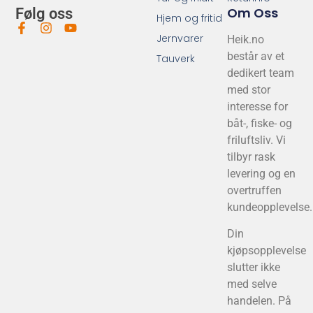
Om Oss
Følg oss
Hjem og fritid
Jernvarer
Heik.no
består av et
Tauverk
dedikert team
med stor
interesse for
båt-, fiske- og
friluftsliv. Vi
tilbyr rask
levering og en
overtruffen
kundeopplevelse.
Din
kjøpsopplevelse
slutter ikke
med selve
handelen. På