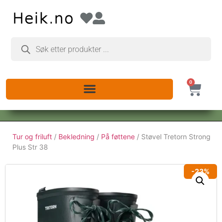
0
Tur og friluft
/
Bekledning
/
På føttene
/ Støvel Tretorn Strong
Plus Str 38
-23%