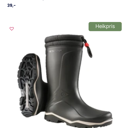
39
,-
Heikpris
-33%