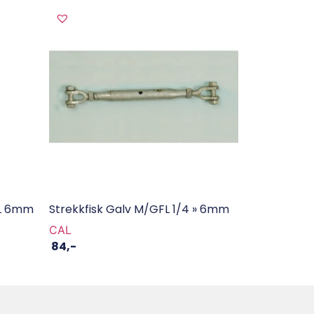
FL 6mm
Strekkfisk Galv M/GFL 1/4 » 6mm
CAL
84
,-