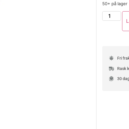
50+ på lager
L
Fri fra
Rask l
30 dag