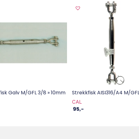
fisk Galv M/GFL 3/8 » 10mm
Strekkfisk AISI316/A4 M/G
CAL
95
,-