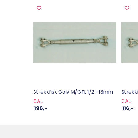
Strekkfisk Galv M/GFL 1/2 » 13mm
Strekk
CAL
CAL
196
,-
116
,-