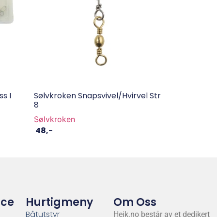
s I
Sølvkroken Snapsvivel/hvirvel Str
8
Sølvkroken
48
,-
ice
Hurtigmeny
Om Oss
Båtutstyr
Heik.no består av et dedikert