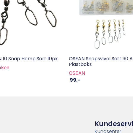
 N 10 Snap Hemp.Sort 10pk
OSEAN Snapsvivel Sett 30 As
Plastboks
oken
OSEAN
99
,-
Kundeserv
Kundsenter