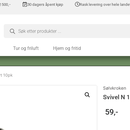
 2 500,-
30 dagers åpent kjøp
Rask levering over hele lande
Tur og friluft
Hjem og fritid
rt 10pk
Sølvkroken
Svivel N 
59
,-