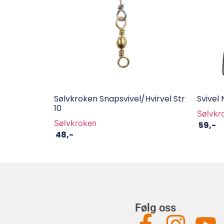
Sølvkroken Snapsvivel/hvirvel Str
Svivel
10
Sølvkr
Sølvkroken
59
,-
48
,-
Følg oss