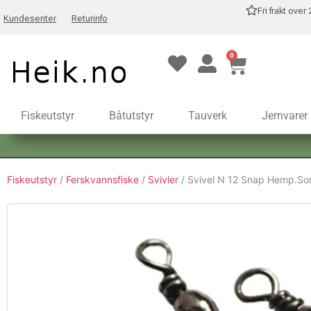
Fri frakt over
Kundesenter
Returinfo
0
Fiskeutstyr
Båtutstyr
Tauverk
Jernvarer
Fiskeutstyr
/
Ferskvannsfiske
/
Svivler
/ Svivel N 12 Snap Hemp.So