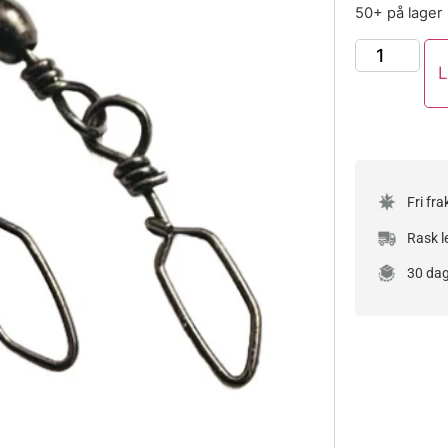
50+ på lager
L
Fri fra
Rask l
30 dag