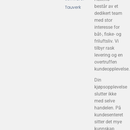
består av et
Tauverk
dedikert team
med stor
interesse for
båt-, fiske- og
friluftsliv. Vi
tilbyr rask
levering og en
overtruffen
kundeopplevelse.
Din
kjøpsopplevelse
slutter ikke
med selve
handelen. På
kundesenteret
sitter det mye
kunnskap