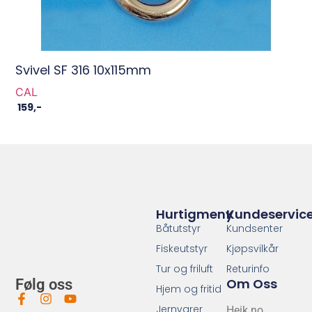
Svivel SF 316 10x115mm
CAL
159
,-
Hurtigmeny
Kundeservic
Båtutstyr
Kundsenter
Fiskeutstyr
Kjøpsvilkår
Tur og friluft
Returinfo
Om Oss
Følg oss
Hjem og fritid
Jernvarer
Heik.no