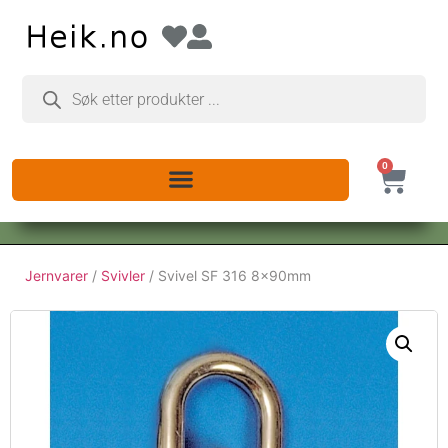
0
Jernvarer
/
Svivler
/ Svivel SF 316 8x90mm