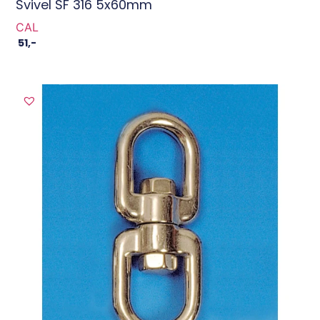
Svivel SF 316 5x60mm
CAL
51
,-